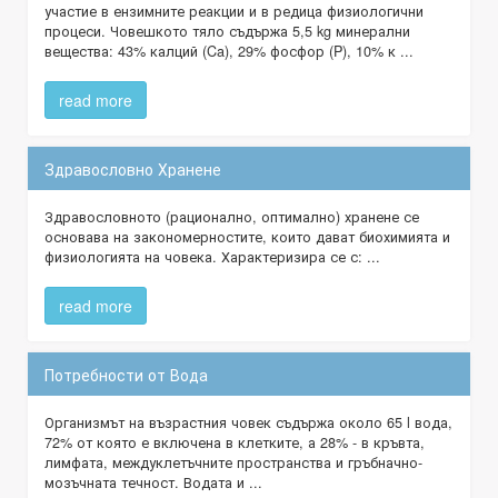
участие в ензимните реакции и в редица физиологични
процеси. Човешкото тяло съдържа 5,5 kg минерални
вещества: 43% калций (Ca), 29% фосфор (P), 10% к ...
read more
Здравословно Хранене
Здравословното (рационално, оптимално) хранене се
основава на закономерностите, които дават биохимията и
физиологията на човека. Характеризира се с: ...
read more
Потребности от Вода
Организмът на възрастния човек съдържа около 65 l вода,
72% от която е включена в клетките, а 28% - в кръвта,
лимфата, междуклетъчните пространства и гръбначно-
мозъчната течност. Водата и ...