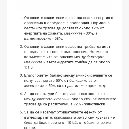
Основните хранителни вещества внасят енергия в
организма в определена пропорция. Нормално
трябва да доставят около 12% от
белтъците
енергията на храната,
- 30%, а
мазнините
- 58%.
въглехидратите
Основните хранителни вещества трябва да имат
определени тегловни съотношения. Нормално
количествените отношения между
,
белтъците
и
трябва да са около
мазнините
въглехидратите
1:1:5.
Благоприятен баланс между аминокиселините се
получава, когато 50% от
са от
белтъците
и 50% са от
произход.
животински
растителен
За да се осигури благоприятно съотношение
между
, около 28% от мазнините
мастните киселини
трябва да са растителни, а 72% - животински.
За да се избегнат отрицателните ефекти от
въглехидратите,
към храната не
прибавяната захар
бива да бъде повече от 10 E% от общия енергиен
прием.